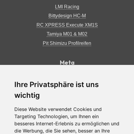
LMI Racing
Bittydesign HC-M
RC XPRESS Execute XM1S
Tamiya M01 & M02
Pit Shimizu Profilreifen
Meta
Impressum
Datenschutzerklärung
Ihre Privatsphäre ist uns
RSS Feed
wichtig
Diese Website verwendet Cookies und
Facebook
Instagram
Back
Targeting Technologien, um Ihnen ein
to
besseres Internet-Erlebnis zu ermöglichen und
top
die Werbung, die Sie sehen, besser an Ihre