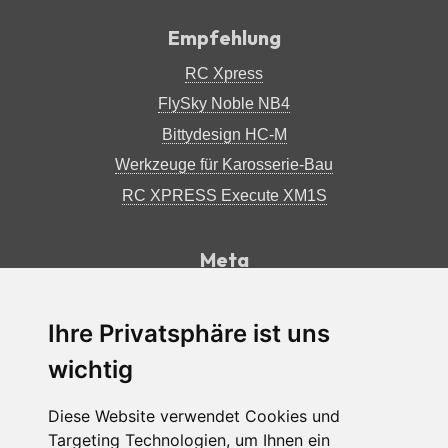
Empfehlung
RC Xpress
FlySky Noble NB4
Bittydesign HC-M
Werkzeuge für Karosserie-Bau
RC XPRESS Execute XM1S
Meta
Impressum
Datenschutzerklärung
Ihre Privatsphäre ist uns
RSS Feed
wichtig
Diese Website verwendet Cookies und
Facebook
Instagram
Back
Targeting Technologien, um Ihnen ein