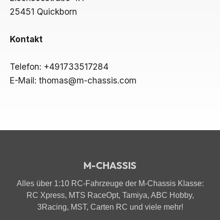
25451 Quickborn
Kontakt
Telefon: +491733517284
E-Mail: thomas@m-chassis.com
M-CHASSIS
Alles über 1:10 RC-Fahrzeuge der M-Chassis Klasse:
RC Xpress, MTS RaceOpt, Tamiya, ABC Hobby,
3Racing, MST, Carten RC und viele mehr!