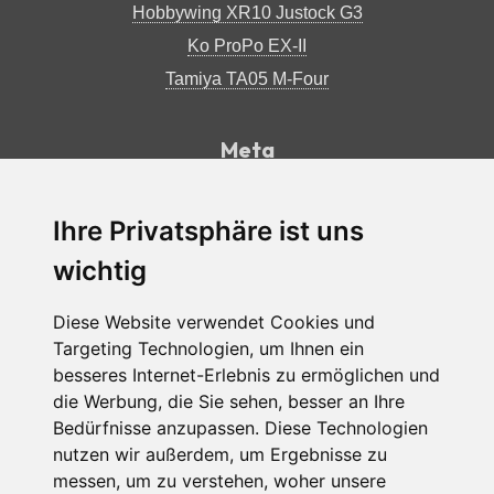
Hobbywing XR10 Justock G3
Ko ProPo EX-II
Tamiya TA05 M-Four
Meta
Impressum
Datenschutzerklärung
Ihre Privatsphäre ist uns
RSS Feed
wichtig
Diese Website verwendet Cookies und
Facebook
Instagram
Back
Targeting Technologien, um Ihnen ein
to
besseres Internet-Erlebnis zu ermöglichen und
top
die Werbung, die Sie sehen, besser an Ihre
Bedürfnisse anzupassen. Diese Technologien
nutzen wir außerdem, um Ergebnisse zu
messen, um zu verstehen, woher unsere
COPYRIGHT © 2026
|
M-CHASSIS.COM
|
|